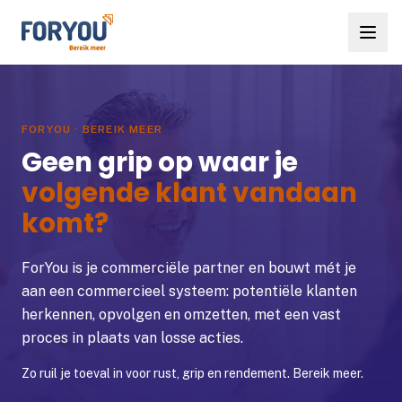
Ga naar inhoud
Aanpak
FORYOU · BEREIK MEER
Wat we doen
Geen grip op waar je
volgende klant vandaan
Samenwerking
komt?
Resultaten
ForYou
is je commerciële partner en bouwt mét je
Kennis
aan een commercieel systeem: potentiële klanten
herkennen, opvolgen en omzetten, met een vast
Over ForYou
proces in plaats van losse acties.
Zo ruil je toeval in voor rust, grip en rendement. Bereik meer.
Start gratis Scan