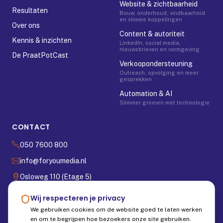
Website & zichtbaarheid
Resultaten
Bouw, onderhoud, vindbaarheid
en slimme koppelingen
Over ons
Content & autoriteit
Kennis & inzichten
LinkedIn, social media,
nieuwsbrieven en vormgeving
De PraatPotCast
Verkoopondersteuning
Outreach, opvolging en meer
gesprekken
Automation & AI
Slimmer groeien met technologie
CONTACT
050 7600 800
info@foryoumedia.nl
Osloweg 110 (Etage 5)
9723 BX Groningen
Wij respecteren je privacy
We gebruiken cookies om de website goed te laten werken
Start de ForYou Scan
en om te begrijpen hoe bezoekers onze site gebruiken.