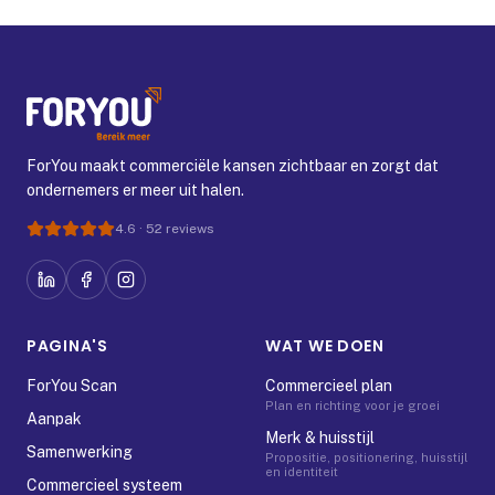
ForYou maakt commerciële kansen zichtbaar en zorgt dat
ondernemers er meer uit halen.
4.6
·
52
reviews
PAGINA'S
WAT WE DOEN
ForYou Scan
Commercieel plan
Plan en richting voor je groei
Aanpak
Merk & huisstijl
Samenwerking
Propositie, positionering, huisstijl
en identiteit
Commercieel systeem