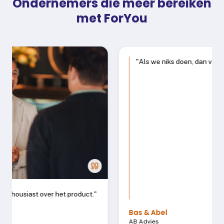
Ondernemers die meer bereiken
met ForYou
CASUS
Harmen in gesprek over de casus
"
Als we niks doen, dan verandert er ook niks.
"
Bas & Abel
AB Advies